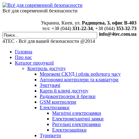
Всё для современной безопасности
Украина, Киев, ул.
Радищева, 3, офис В-403
тел: +38 (044)
331-22-34
, +38 (044)
353-32-73
info@4tec.com.ua
4TEC - Всё для вашей безопасности @2014
Головна
Про нас
Каталог продукції
Контроль доступу
Мережеві СКУД і облік робочого часу
Автономні контролери та клавіатури
Зчитувачі
Карти й ключі доступу
Радіоконтролери й брелки
GSM контролери
Електрозамки
Магнітні електрозамки
Електромеханічні замки
Ригельні електрозамки
Електрозащіпки
Турнікети