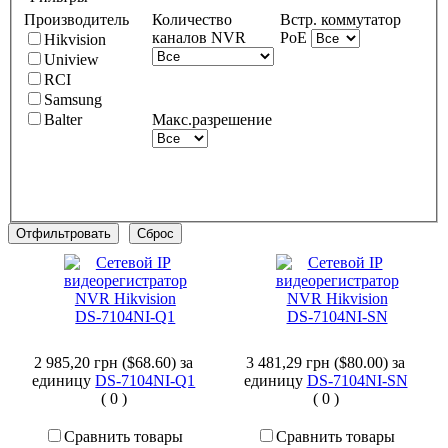
Производитель
Количество
Встр. коммутатор
каналов NVR
PoE
Hikvision
Uniview
RCI
Samsung
Balter
Макс.разрешение
2 985,20 грн ($68.60)
за
3 481,29 грн ($80.00)
за
единицу
DS-7104NI-Q1
единицу
DS-7104NI-SN
(
0
)
(
0
)
Сравнить товары
Сравнить товары