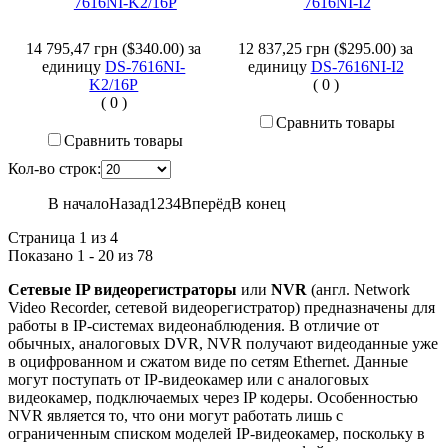
14 795,47 грн ($340.00)
за
12 837,25 грн ($295.00)
за
единицу
DS-7616NI-
единицу
DS-7616NI-I2
K2/16P
(
0
)
(
0
)
Сравнить товары
Сравнить товары
Кол-во строк:
В начало
Назад
1
2
3
4
Вперёд
В конец
Страница 1 из 4
Показано 1 - 20 из 78
Сетевые IP видеорегистраторы
или
NVR
(англ. Network
Video Recorder, сетевой видеорегистратор) предназначены для
работы в IP-системах видеонаблюдения. В отличие от
обычных, аналоговых DVR, NVR получают видеоданные уже
в оцифрованном и сжатом виде по сетям Ethernet. Данные
могут поступать от IP-видеокамер или с аналоговых
видеокамер, подключаемых через IP кодеры. Особенностью
NVR является то, что они могут работать лишь с
ограниченным списком моделей IP-видеокамер, поскольку в