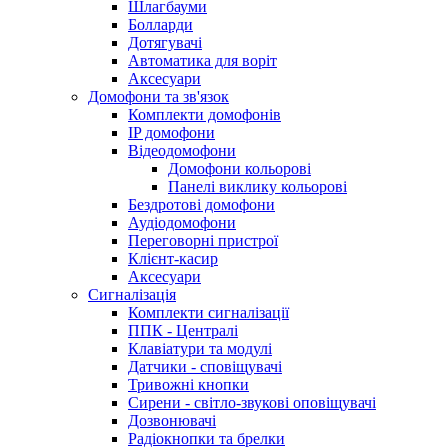
Шлагбауми
Болларди
Дотягувачі
Автоматика для воріт
Аксесуари
Домофони та зв'язок
Комплекти домофонів
IP домофони
Відеодомофони
Домофони кольорові
Панелі виклику кольорові
Бездротові домофони
Аудіодомофони
Переговорні пристрої
Клієнт-касир
Аксесуари
Сигналізація
Комплекти сигналізації
ППК - Централі
Клавіатури та модулі
Датчики - сповіщувачі
Тривожні кнопки
Сирени - світло-звукові оповіщувачі
Дозвонювачі
Радіокнопки та брелки