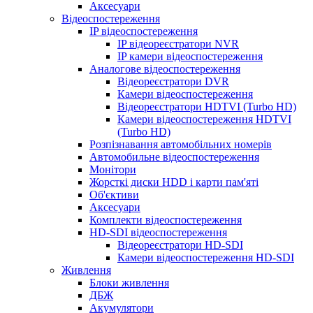
Аксесуари
Відеоспостереження
IP відеоспостереження
IP відеореєстратори NVR
IP камери відеоспостереження
Аналогове відеоспостереження
Відеореєстратори DVR
Камери відеоспостереження
Відеореєстратори HDTVI (Turbo HD)
Камери відеоспостереження HDTVI
(Turbo HD)
Розпізнавання автомобільних номерів
Автомобильне відеоспостереження
Монітори
Жорсткі диски HDD і карти пам'яті
Об'єктиви
Аксесуари
Комплекти відеоспостереження
HD-SDI відеоспостереження
Відеореєстратори HD-SDI
Камери відеоспостереження HD-SDI
Живлення
Блоки живлення
ДБЖ
Акумулятори