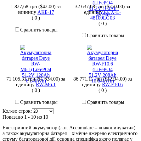
1 827,68 грн ($42.00)
за
32 637,08 грн ($750.00)
за
единицу
АКБ-17
единицу
LUX-E-
(
0
)
48100LG03
(
0
)
Сравнить товары
Сравнить товары
71 105,31 грн ($1,634.00)
за
86 771,11 грн ($1,994.00)
за
единицу
RW-M6.1
единицу
RW-F10.6
(
0
)
(
0
)
Сравнить товары
Сравнить товары
Кол-во строк:
Показано 1 - 10 из 10
Електричний акумулятор (лат. Accumulare – «накопичувати»),
а також акумуляторна батарея – хімічне джерело електричного
струму багаторазової дії, основна специфіка якого полягає у