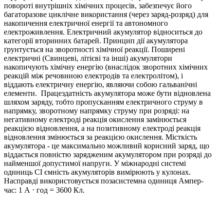
повороті внутрішніх хімічних процесів, забезпечує його
багаторазове циклічне використання (через заряд-розряд) для
накопичення електричної енергії та автономного
електроживлення. Електричний акумулятор відноситься до
категорії вторинних батарей. Принцип дії акумулятора
ґрунтується на зворотності хімічної реакції. Поширені
електричні (Свинцеві, літієві та інші) акумулятори
накопичують хімічну енергію (внаслідок зворотних хімічних
реакцій між речовиною електродів та електролітом), і
віддають електричну енергію, являючи собою гальванічні
елементи. Працездатність акумулятора може бути відновлена ​​
шляхом заряду, тобто пропусканням електричного струму в
напрямку, зворотному напрямку струму при розряді: на
негативному електроді реакція окислення замінюється
реакцією відновлення, а на позитивному електроді реакція
відновлення змінюється за реакцією окислення. Місткість
акумулятора - це максимально можливий корисний заряд, що
віддається повністю зарядженим акумулятором при розряді до
найменшої допустимої напруги. У міжнародні системі
одиниць СІ ємність акумуляторів вимірюють у кулонах.
Насправді використовується позасистемна одиниця Ампер-
час: 1 А ⋅ год = 3600 Кл.