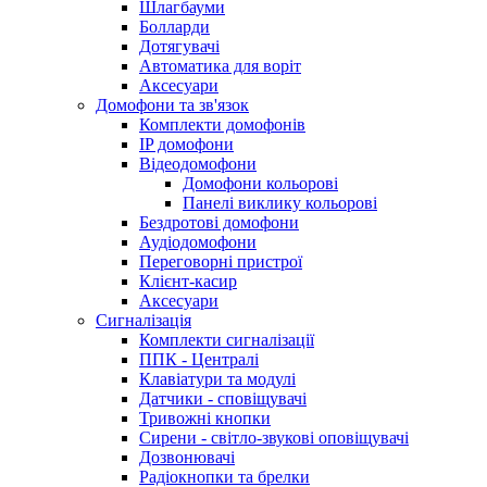
Шлагбауми
Болларди
Дотягувачі
Автоматика для воріт
Аксесуари
Домофони та зв'язок
Комплекти домофонів
IP домофони
Відеодомофони
Домофони кольорові
Панелі виклику кольорові
Бездротові домофони
Аудіодомофони
Переговорні пристрої
Клієнт-касир
Аксесуари
Сигналізація
Комплекти сигналізації
ППК - Централі
Клавіатури та модулі
Датчики - сповіщувачі
Тривожні кнопки
Сирени - світло-звукові оповіщувачі
Дозвонювачі
Радіокнопки та брелки