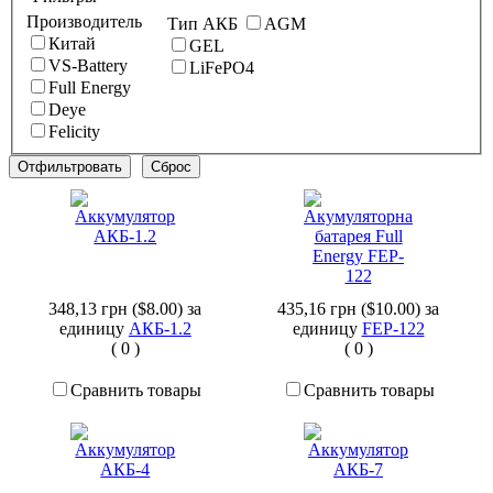
Производитель
Тип АКБ
AGM
Китай
GEL
VS-Battery
LiFePO4
Full Energy
Deye
Felicity
348,13 грн ($8.00)
за
435,16 грн ($10.00)
за
единицу
АКБ-1.2
единицу
FEP-122
(
0
)
(
0
)
Сравнить товары
Сравнить товары