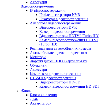
Аксесуари
Відеоспостереження
IP відеоспостереження
IP відеореєстратори NVR
IP камери відеоспостереження
Аналогове відеоспостереження
Відеореєстратори DVR
Камери відеоспостереження
Відеореєстратори HDTVI (Turbo HD)
Камери відеоспостереження HDTVI
(Turbo HD)
Розпізнавання автомобільних номерів
Автомобильне відеоспостереження
Монітори
Жорсткі диски HDD і карти пам'яті
Об'єктиви
Аксесуари
Комплекти відеоспостереження
HD-SDI відеоспостереження
Відеореєстратори HD-SDI
Камери відеоспостереження HD-SDI
Живлення
Блоки живлення
ДБЖ
Акумулятори