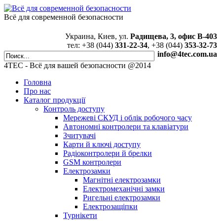
Всё для современной безопасности
Украина, Киев, ул.
Радищева, 3, офис В-403
тел: +38 (044)
331-22-34
, +38 (044)
353-32-73
info@4tec.com.ua
4TEC - Всё для вашей безопасности @2014
Головна
Про нас
Каталог продукції
Контроль доступу
Мережеві СКУД і облік робочого часу
Автономні контролери та клавіатури
Зчитувачі
Карти й ключі доступу
Радіоконтролери й брелки
GSM контролери
Електрозамки
Магнітні електрозамки
Електромеханічні замки
Ригельні електрозамки
Електрозащіпки
Турнікети