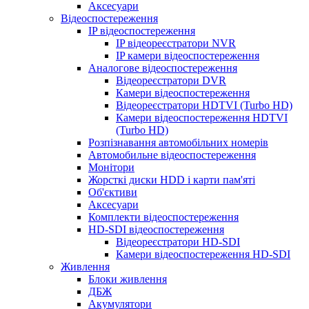
Аксесуари
Відеоспостереження
IP відеоспостереження
IP відеореєстратори NVR
IP камери відеоспостереження
Аналогове відеоспостереження
Відеореєстратори DVR
Камери відеоспостереження
Відеореєстратори HDTVI (Turbo HD)
Камери відеоспостереження HDTVI
(Turbo HD)
Розпізнавання автомобільних номерів
Автомобильне відеоспостереження
Монітори
Жорсткі диски HDD і карти пам'яті
Об'єктиви
Аксесуари
Комплекти відеоспостереження
HD-SDI відеоспостереження
Відеореєстратори HD-SDI
Камери відеоспостереження HD-SDI
Живлення
Блоки живлення
ДБЖ
Акумулятори