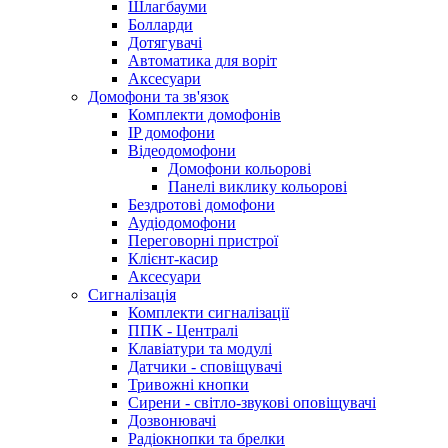
Шлагбауми
Болларди
Дотягувачі
Автоматика для воріт
Аксесуари
Домофони та зв'язок
Комплекти домофонів
IP домофони
Відеодомофони
Домофони кольорові
Панелі виклику кольорові
Бездротові домофони
Аудіодомофони
Переговорні пристрої
Клієнт-касир
Аксесуари
Сигналізація
Комплекти сигналізації
ППК - Централі
Клавіатури та модулі
Датчики - сповіщувачі
Тривожні кнопки
Сирени - світло-звукові оповіщувачі
Дозвонювачі
Радіокнопки та брелки