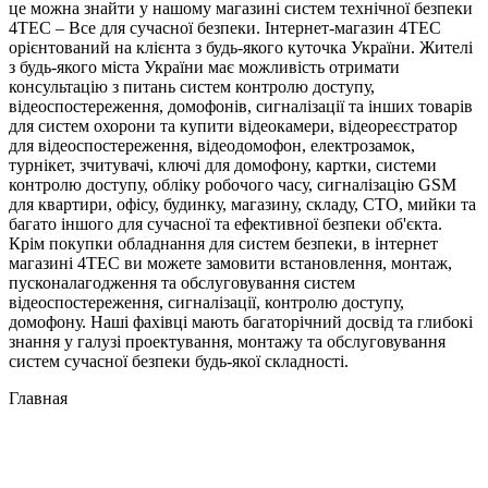
це можна знайти у нашому магазині систем технічної безпеки
4TEC – Все для сучасної безпеки. Інтернет-магазин 4TEC
орієнтований на клієнта з будь-якого куточка України. Жителі
з будь-якого міста України має можливість отримати
консультацію з питань систем контролю доступу,
відеоспостереження, домофонів, сигналізації та інших товарів
для систем охорони та купити відеокамери, відеореєстратор
для відеоспостереження, відеодомофон, електрозамок,
турнікет, зчитувачі, ключі для домофону, картки, системи
контролю доступу, обліку робочого часу, сигналізацію GSM
для квартири, офісу, будинку, магазину, складу, СТО, мийки та
багато іншого для сучасної та ефективної безпеки об'єкта.
Крім покупки обладнання для систем безпеки, в інтернет
магазині 4TEC ви можете замовити встановлення, монтаж,
пусконалагодження та обслуговування систем
відеоспостереження, сигналізації, контролю доступу,
домофону. Наші фахівці мають багаторічний досвід та глибокі
знання у галузі проектування, монтажу та обслуговування
систем сучасної безпеки будь-якої складності.
Главная