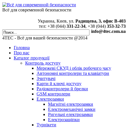
Всё для современной безопасности
Украина, Киев, ул.
Радищева, 3, офис В-403
тел: +38 (044)
331-22-34
, +38 (044)
353-32-73
info@4tec.com.ua
4TEC - Всё для вашей безопасности @2014
Головна
Про нас
Каталог продукції
Контроль доступу
Мережеві СКУД і облік робочого часу
Автономні контролери та клавіатури
Зчитувачі
Карти й ключі доступу
Радіоконтролери й брелки
GSM контролери
Електрозамки
Магнітні електрозамки
Електромеханічні замки
Ригельні електрозамки
Електрозащіпки
Турнікети