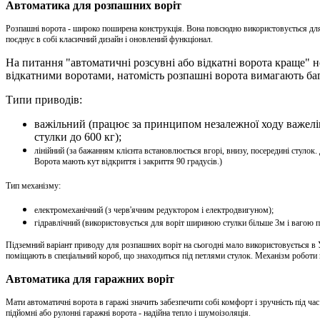
Автоматика для розпашних воріт
Розпашні ворота - широко поширена конструкція. Вона повсюдно використовується для 
поєднує в собі класичний дизайн і оновлений функціонал.
На питання "автоматичні розсувні або відкатні ворота краще" нем
відкатними воротами, натомість розпашні ворота вимагають баг
Типи приводів:
важільний (працює за принципом незалежної ходу важелів 
стулки до 600 кг);
лінійний (за бажанням клієнта встановлюється вгорі, внизу, посередині стулок.
Ворота мають кут відкриття і закриття 90 градусів.)
Тип механізму:
електромеханічний (з черв'ячним редуктором і електродвигуном);
гідравлічний (використовується для воріт шириною стулки більше 3м і вагою п
Підземний варіант приводу для розпашних воріт на сьогодні мало використовується в Ук
поміщають в спеціальний короб, що знаходиться під петлями стулок. Механізм роботи 
Автоматика для гаражних воріт
Мати автоматичні ворота в гаражі значить забезпечити собі комфорт і зручність під ча
підйомні або рулонні гаражні ворота - надійна тепло і шумоізоляція.