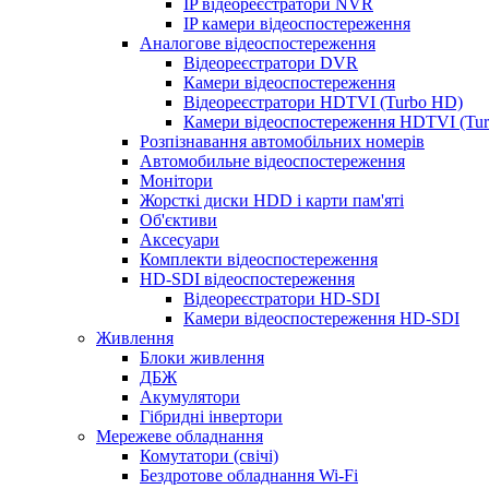
IP відеореєстратори NVR
IP камери відеоспостереження
Аналогове відеоспостереження
Відеореєстратори DVR
Камери відеоспостереження
Відеореєстратори HDTVI (Turbo HD)
Камери відеоспостереження HDTVI (Tu
Розпізнавання автомобільних номерів
Автомобильне відеоспостереження
Монітори
Жорсткі диски HDD і карти пам'яті
Об'єктиви
Аксесуари
Комплекти відеоспостереження
HD-SDI відеоспостереження
Відеореєстратори HD-SDI
Камери відеоспостереження HD-SDI
Живлення
Блоки живлення
ДБЖ
Акумулятори
Гібридні інвертори
Мережеве обладнання
Комутатори (свічі)
Бездротове обладнання Wi-Fi