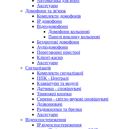
Автоматика для воріт
Аксесуари
Домофони та зв'язок
Комплекти домофонів
IP домофони
Відеодомофони
Домофони кольорові
Панелі виклику кольорові
Бездротові домофони
Аудіодомофони
Переговорні пристрої
Клієнт-касир
Аксесуари
Сигналізація
Комплекти сигналізації
ППК - Централі
Клавіатури та модулі
Датчики - сповіщувачі
Тривожні кнопки
Сирени - світло-звукові оповіщувачі
Дозвонювачі
Радіокнопки та брелки
Аксесуари
Відеоспостереження
IP відеоспостереження