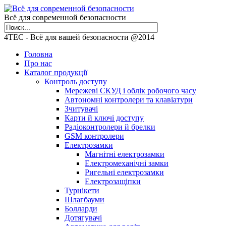
Всё для современной безопасности
4TEC - Всё для вашей безопасности @2014
Головна
Про нас
Каталог продукції
Контроль доступу
Мережеві СКУД і облік робочого часу
Автономні контролери та клавіатури
Зчитувачі
Карти й ключі доступу
Радіоконтролери й брелки
GSM контролери
Електрозамки
Магнітні електрозамки
Електромеханічні замки
Ригельні електрозамки
Електрозащіпки
Турнікети
Шлагбауми
Болларди
Дотягувачі