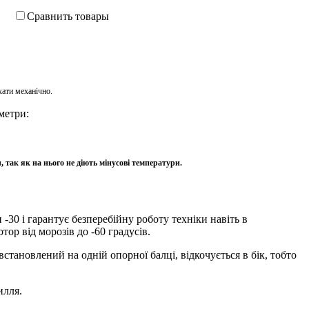
Сравнить товары
хати механічно.
метри:
так як на нього не діють мінусові температури.
-30 і гарантує безперебійну роботу техніки навіть в
ор від морозів до -60 градусів.
встановлений на одній опорної балці, відкочується в бік, тобто
илля.