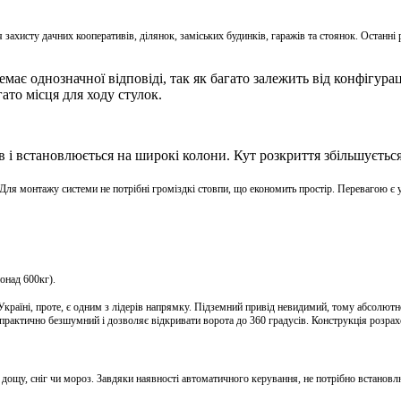
захисту дачних кооперативів, ділянок, заміських будинків, гаражів та стоянок. Останні
ає однозначної відповіді, так як багато залежить від конфігурації
ато місця для ходу стулок.
і встановлюється на широкі колони. Кут розкриття збільшується 
 Для монтажу системи не потрібні громіздкі стовпи, що економить простір. Перевагою є у
онад 600кг).
раїні, проте, є одним з лідерів напрямку. Підземний привід невидимий, тому абсолютно н
практично безшумний і дозволяє відкривати ворота до 360 градусів. Конструкція розрах
с дощу, сніг чи мороз. Завдяки наявності автоматичного керування, не потрібно встанов