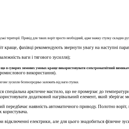
дські території. Привід для таких воріт просто необхідний, адже важку стулку складно ру
т краще, фахівці рекомендують звернути увагу на наступні пара
залежність ваги і тягового зусилля);
 що в суворих зимових умовах краще використовувати електромагнітний вимикач, 
 промислового використання).
тягове зусилля безпосередньо залежить від ваги стулки.
я спеціальна арктичне мастило, що не промерзає до температури 
ристовувати додатковий нагрівальний елемент, який зберігає мот
який передбачає наявність автоматичного приводу. Полотно воріт, 
х користувача.
и відключенні електрики, але для цього знадобиться фізичне зус