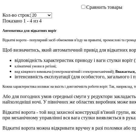
Сравнить товары
Кол-во строк:
Показано 1 - 4 из 4
Автоматика для відкатних воріт
Відкатні ворота - популярний засіб обмеження в'їзду на приватні, промислові та грома
Щоб визначитись, який автоматичний привід для відкатних ворі
відповідність характеристик приводу і ваги стулки воріт (
кліматичні умови в регіоні;
вид кінцевого вимикача (електромагнітний і електромеханічний);
Вважається,
інтенсивність експлуатації (для особистого, загального і
Кожна характеристика впливає на якість і довговічність роботи воріт. Так, наприклад, 
Або для погодних умов середньої смуги у редуктори закладаєтьс
найхолодніші ночі. У північних же областях виробник може вико
Відкатні ворота - той вид захисної конструкції в'їзний групи, 
при механічному управлінні вся вага стулки виявляється в рука
Відкатні ворота можна відкривати вручну в разі поломки або пр