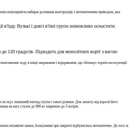
 роки популярність набирає розпашна конструкція з автоматичним приводом, яка
 в'їзду. Вузькі і довгі в'їзні групи неможливо оснастити
до 120 градусів. Підходить для монолітних воріт з вагою
повільнення ходу в кінці закривання і відкривання, що збільшує термін експлуатації.
е псує зовнішній вигляд стулок і самої ділянки. Для захисту від корозії його
ована на вагу стулок до 900 кг шириною до 5 метрів.
лювати механічні замки, блокування при закритті відбувається автоматично. До того ж