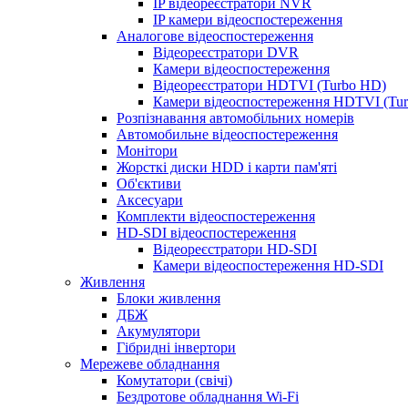
IP відеореєстратори NVR
IP камери відеоспостереження
Аналогове відеоспостереження
Відеореєстратори DVR
Камери відеоспостереження
Відеореєстратори HDTVI (Turbo HD)
Камери відеоспостереження HDTVI (Tu
Розпізнавання автомобільних номерів
Автомобильне відеоспостереження
Монітори
Жорсткі диски HDD і карти пам'яті
Об'єктиви
Аксесуари
Комплекти відеоспостереження
HD-SDI відеоспостереження
Відеореєстратори HD-SDI
Камери відеоспостереження HD-SDI
Живлення
Блоки живлення
ДБЖ
Акумулятори
Гібридні інвертори
Мережеве обладнання
Комутатори (свічі)
Бездротове обладнання Wi-Fi