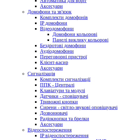
Автоматика для воріт
Аксесуари
Домофони та зв'язок
Комплекти домофонів
IP домофони
Відеодомофони
Домофони кольорові
Панелі виклику кольорові
Бездротові домофони
Аудіодомофони
Переговорні пристрої
Клієнт-касир
Аксесуари
Сигналізація
Комплекти сигналізації
ППК - Централі
Клавіатури та модулі
Датчики - сповіщувачі
Тривожні кнопки
Сирени - світло-звукові оповіщувачі
Дозвонювачі
Радіокнопки та брелки
Аксесуари
Відеоспостереження
IP відеоспостереження