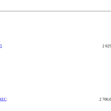
5
2 025
 REC
2 700,