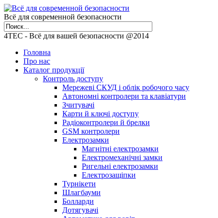
Всё для современной безопасности
4TEC - Всё для вашей безопасности @2014
Головна
Про нас
Каталог продукції
Контроль доступу
Мережеві СКУД і облік робочого часу
Автономні контролери та клавіатури
Зчитувачі
Карти й ключі доступу
Радіоконтролери й брелки
GSM контролери
Електрозамки
Магнітні електрозамки
Електромеханічні замки
Ригельні електрозамки
Електрозащіпки
Турнікети
Шлагбауми
Болларди
Дотягувачі