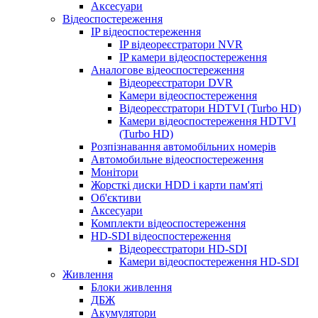
Аксесуари
Відеоспостереження
IP відеоспостереження
IP відеореєстратори NVR
IP камери відеоспостереження
Аналогове відеоспостереження
Відеореєстратори DVR
Камери відеоспостереження
Відеореєстратори HDTVI (Turbo HD)
Камери відеоспостереження HDTVI
(Turbo HD)
Розпізнавання автомобільних номерів
Автомобильне відеоспостереження
Монітори
Жорсткі диски HDD і карти пам'яті
Об'єктиви
Аксесуари
Комплекти відеоспостереження
HD-SDI відеоспостереження
Відеореєстратори HD-SDI
Камери відеоспостереження HD-SDI
Живлення
Блоки живлення
ДБЖ
Акумулятори