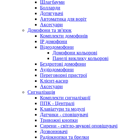
Шлагбауми
Болларди
Дотягувачі
Автоматика для воріт
Аксесуари
Домофони та зв'язок
Комплекти домофонів
IP домофони
Відеодомофони
Домофони кольорові
Панелі виклику кольорові
Бездротові домофони
Аудіодомофони
Переговорні пристрої
Клієнт-касир
Аксесуари
Сигналізація
Комплекти сигналізації
ППК - Централі
Клавіатури та модулі
Датчики - сповіщувачі
Тривожні кнопки
Сирени - світло-звукові оповіщувачі
Дозвонювачі
Радіокнопки та брелки