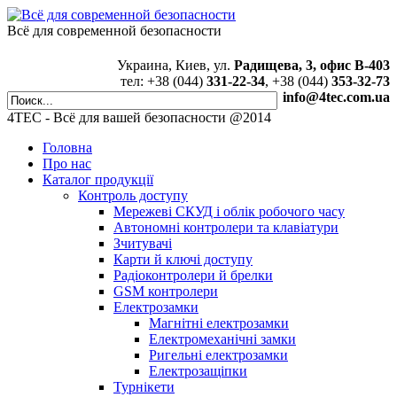
Всё для современной безопасности
Украина, Киев, ул.
Радищева, 3, офис В-403
тел: +38 (044)
331-22-34
, +38 (044)
353-32-73
info@4tec.com.ua
4TEC - Всё для вашей безопасности @2014
Головна
Про нас
Каталог продукції
Контроль доступу
Мережеві СКУД і облік робочого часу
Автономні контролери та клавіатури
Зчитувачі
Карти й ключі доступу
Радіоконтролери й брелки
GSM контролери
Електрозамки
Магнітні електрозамки
Електромеханічні замки
Ригельні електрозамки
Електрозащіпки
Турнікети