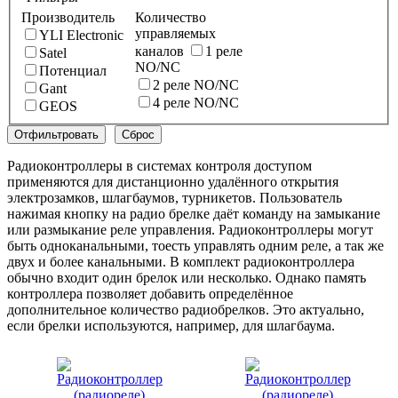
Производитель
Количество
управляемых
YLI Electronic
каналов
1 реле
Satel
NO/NC
Потенциал
2 реле NO/NC
Gant
4 реле NO/NC
GEOS
Радиоконтроллеры в системах контроля доступом
применяются для дистанционно удалённого открытия
электрозамков, шлагбаумов, турникетов. Пользователь
нажимая кнопку на радио брелке даёт команду на замыкание
или размыкание реле управления. Радиоконтроллеры могут
быть одноканальными, тоесть управлять одним реле, а так же
двух и более канальными. В комплект радиоконтроллера
обычно входит один брелок или несколько. Однако память
контроллера позволяет добавить определённое
дополнительное количество радиобрелков. Это актуально,
если брелки используются, например, для шлагбаума.