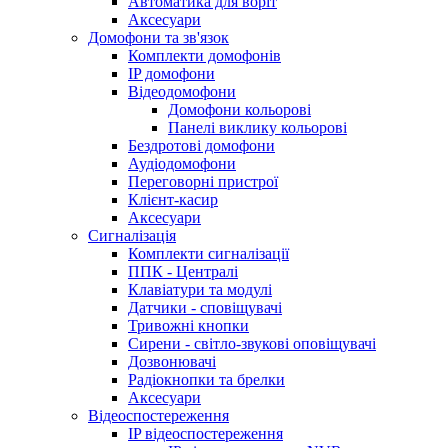
Автоматика для воріт
Аксесуари
Домофони та зв'язок
Комплекти домофонів
IP домофони
Відеодомофони
Домофони кольорові
Панелі виклику кольорові
Бездротові домофони
Аудіодомофони
Переговорні пристрої
Клієнт-касир
Аксесуари
Сигналізація
Комплекти сигналізації
ППК - Централі
Клавіатури та модулі
Датчики - сповіщувачі
Тривожні кнопки
Сирени - світло-звукові оповіщувачі
Дозвонювачі
Радіокнопки та брелки
Аксесуари
Відеоспостереження
IP відеоспостереження