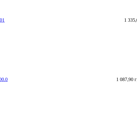
001
1 335
00.0
1 087,90 