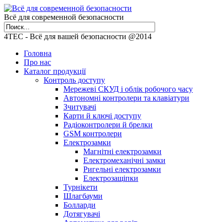
Всё для современной безопасности
4TEC - Всё для вашей безопасности @2014
Головна
Про нас
Каталог продукції
Контроль доступу
Мережеві СКУД і облік робочого часу
Автономні контролери та клавіатури
Зчитувачі
Карти й ключі доступу
Радіоконтролери й брелки
GSM контролери
Електрозамки
Магнітні електрозамки
Електромеханічні замки
Ригельні електрозамки
Електрозащіпки
Турнікети
Шлагбауми
Болларди
Дотягувачі