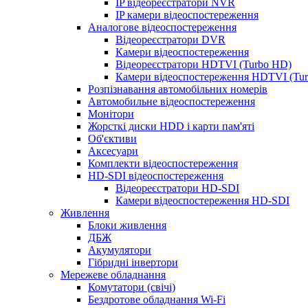
IP відеореєстратори NVR
IP камери відеоспостереження
Аналогове відеоспостереження
Відеореєстратори DVR
Камери відеоспостереження
Відеореєстратори HDTVI (Turbo HD)
Камери відеоспостереження HDTVI (Tu
Розпізнавання автомобільних номерів
Автомобильне відеоспостереження
Монітори
Жорсткі диски HDD і карти пам'яті
Об'єктиви
Аксесуари
Комплекти відеоспостереження
HD-SDI відеоспостереження
Відеореєстратори HD-SDI
Камери відеоспостереження HD-SDI
Живлення
Блоки живлення
ДБЖ
Акумулятори
Гібридні інвертори
Мережеве обладнання
Комутатори (свічі)
Бездротове обладнання Wi-Fi