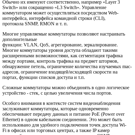
Обычно их именуют соответственно, например «Layer 3
Switch» или сокращенно «L3 Switch». Управление
коммутатором может осуществляться посредством Web-
интерфейса, интерфейса командной строки (CLI),
протокола SNMP, RMON и т. п.
Многие управляемые коммутаторы позволяют настраивать
дополнительные
функции: VLAN, QoS, агрегирование, зеркалирование.
Многие коммутаторы уровня доступа обладают такими
расширенными возможностями, как сегментация трафика
между портами, контроль трафика на предмет штормов,
обнаружение петель, ограничение количества изучаемых mac-
адресов, ограничение входящей/исходящей скорости на
портах, функции списков доступа и т.п.
Сложные коммутаторы можно объединять в одно логическое
устройство - стек, с целью увеличения числа портов.
Особого внимания в контексте систем видеонаблюдения
заслуживают коммутаторы, которые одновременно
обеспечивают передачу данных и питание PoЕ (Power over
Ethernet) в одном кабельном соединении. Это может быть
использовано для удобного подключения точек доступа Wi-
Fi в офисах или торговых центрах, а также IP камер