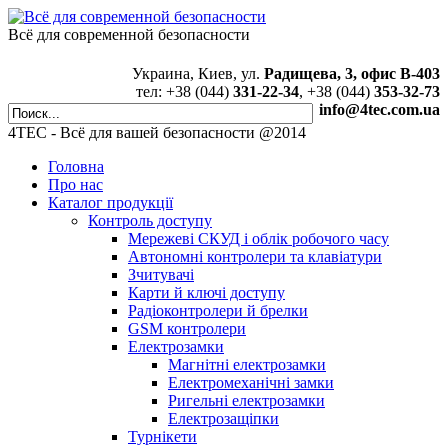
Всё для современной безопасности
Украина, Киев, ул.
Радищева, 3, офис В-403
тел: +38 (044)
331-22-34
, +38 (044)
353-32-73
info@4tec.com.ua
4TEC - Всё для вашей безопасности @2014
Головна
Про нас
Каталог продукції
Контроль доступу
Мережеві СКУД і облік робочого часу
Автономні контролери та клавіатури
Зчитувачі
Карти й ключі доступу
Радіоконтролери й брелки
GSM контролери
Електрозамки
Магнітні електрозамки
Електромеханічні замки
Ригельні електрозамки
Електрозащіпки
Турнікети