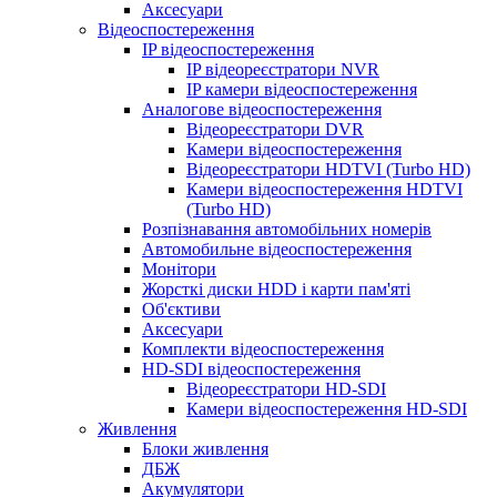
Аксесуари
Відеоспостереження
IP відеоспостереження
IP відеореєстратори NVR
IP камери відеоспостереження
Аналогове відеоспостереження
Відеореєстратори DVR
Камери відеоспостереження
Відеореєстратори HDTVI (Turbo HD)
Камери відеоспостереження HDTVI
(Turbo HD)
Розпізнавання автомобільних номерів
Автомобильне відеоспостереження
Монітори
Жорсткі диски HDD і карти пам'яті
Об'єктиви
Аксесуари
Комплекти відеоспостереження
HD-SDI відеоспостереження
Відеореєстратори HD-SDI
Камери відеоспостереження HD-SDI
Живлення
Блоки живлення
ДБЖ
Акумулятори