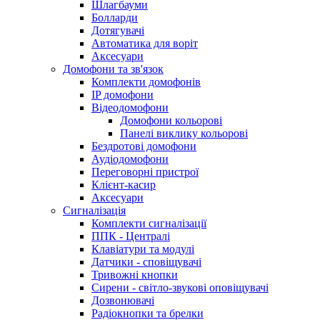
Шлагбауми
Болларди
Дотягувачі
Автоматика для воріт
Аксесуари
Домофони та зв'язок
Комплекти домофонів
IP домофони
Відеодомофони
Домофони кольорові
Панелі виклику кольорові
Бездротові домофони
Аудіодомофони
Переговорні пристрої
Клієнт-касир
Аксесуари
Сигналізація
Комплекти сигналізації
ППК - Централі
Клавіатури та модулі
Датчики - сповіщувачі
Тривожні кнопки
Сирени - світло-звукові оповіщувачі
Дозвонювачі
Радіокнопки та брелки