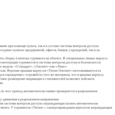
име при помощи пульта, так и в составе системы контроля доступа.
ходных пунктах предприятий, офисов, банков, учреждений, так и на
ить сборку и монтаж турникета на объекте. В специальных нишах корпуса
 интеграции турникетов в системы контроля доступа и безопасности.
ю модель: «Стандарт», «Элегант» или «Люкс».
али. Верхние крышки корпусов «Титан-Элегант» изготавливаются из
ся ограждения с отделкой из того же материала, что и крышка корпуса.
Такое размещение индикации и считывателей позволяет избежать
ка.
ле чего трипод автоматически плавно провернется в разрешенном
ду движения в разрешенном направлении.
ли системы контроля доступа заграждающая штанга автоматически
румента. У турникетов «Титан» с электроприводным агрегатом заграждающая