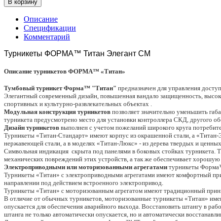
Описание
Спецификации
Комментарий
Турникеты ФОРМА™ Титан Элегант СМ
Описание турникетов ФОРМА™ «Титан»
Тумбовый турникет Форма™ "Титан"
предназначен для управления доступ
Элегантный современный дизайн, повышенная вандало защищенность, высокое 
спортивных и культурно-развлекательных объектах .
Модульная конструкция турникетов
позволяет значительно уменьшить габ
турникета предусмотрено место для установки контроллера СКД, другого об
Дизайн турникетов
выполнен с учетом пожеланий широкого круга потребите
Турникеты «Титан-Стандарт» имеют корпус из окрашенной стали, а «Титан-
нержавеющей стали, а в моделях «Титан-Люкс» - из дерева твердых и ценных 
Символьная индикация скрыта под панелями в боковых стойках турникета. Т
механических повреждений этих устройств, а так же обеспечивает хорошую 
Электроприводными или моторизованными агрегатами
турникеты Форма™
Турникеты «Титан» с электроприводными агрегатами имеют комфортный прин
направлении под действием встроенного электропривод.
Турникеты «Титан» с моторизованным агрегатом имеют традиционный принц
В отличие от обычных турникетов, моторизованные турникеты «Титан» име
опускается для обеспечения аварийного выхода. Восстановить штангу в ра
штанга не только автоматически опускается, но и автоматически восстанавл