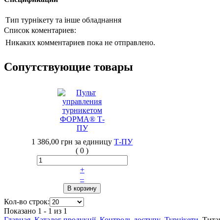
Тип турнікету та інше обладнання
Список коментариев:
Никаких комментариев пока не отправлено.
Сопутствующие товары
1 386,00 грн
за единицу
Т-ПУ
(
0
)
+
–
Кол-во строк:
Показано 1 - 1 из 1
Главная
Каталог продукції
Контроль доступу
Турнікети
Тита