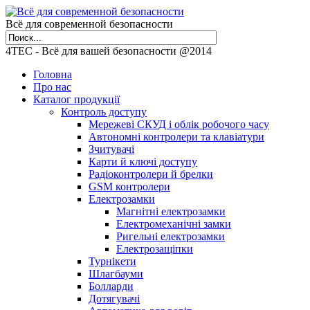
Всё для современной безопасности
4TEC - Всё для вашей безопасности @2014
Головна
Про нас
Каталог продукції
Контроль доступу
Мережеві СКУД і облік робочого часу
Автономні контролери та клавіатури
Зчитувачі
Карти й ключі доступу
Радіоконтролери й брелки
GSM контролери
Електрозамки
Магнітні електрозамки
Електромеханічні замки
Ригельні електрозамки
Електрозащіпки
Турнікети
Шлагбауми
Болларди
Дотягувачі