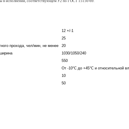
ы в исполнении, соответствующем У2 по ГОСТ 15150-69.
12 +/-1
25
ного прохода, чел/мин, не менее
20
 ширина
1030/1050/240
550
От -10°С до +45°С и относительной в
10
50