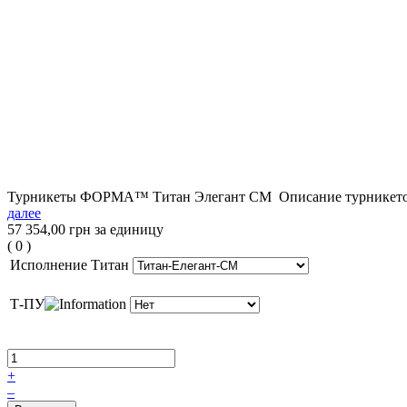
Турникеты ФОРМА™ Титан Элегант СМ Описание турникетов Ф
далее
57 354,00 грн
за единицу
(
0
)
Исполнение Титан
Т-ПУ
+
–