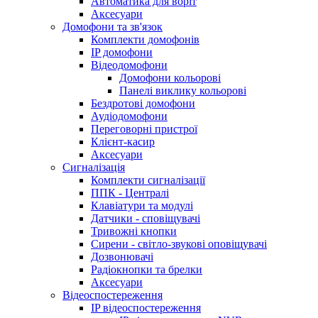
Автоматика для воріт
Аксесуари
Домофони та зв'язок
Комплекти домофонів
IP домофони
Відеодомофони
Домофони кольорові
Панелі виклику кольорові
Бездротові домофони
Аудіодомофони
Переговорні пристрої
Клієнт-касир
Аксесуари
Сигналізація
Комплекти сигналізації
ППК - Централі
Клавіатури та модулі
Датчики - сповіщувачі
Тривожні кнопки
Сирени - світло-звукові оповіщувачі
Дозвонювачі
Радіокнопки та брелки
Аксесуари
Відеоспостереження
IP відеоспостереження