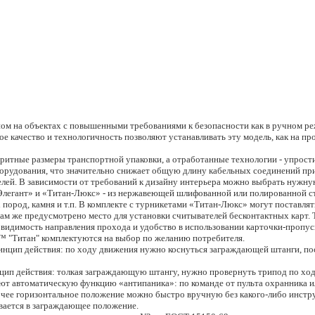
ом на объектах с повышенными требованиями к безопасности как в ручном реж
качество и технологичность позволяют устанавливать эту модель, как на про
аритные размеры транспортной упаковки, а отработанные технологии - упрост
орудования, что значительно снижает общую длину кабельных соединений при
лей. В зависимости от требований к дизайну интерьера можно выбрать нужну
Элегант» и «Титан-Люкс» - из нержавеющей шлифованной или полированной ст
пород, камня и т.п. В комплекте с турникетами «Титан-Люкс» могут поставлять
ам же предусмотрено место для установки считывателей бесконтактных карт. 
видимость направления прохода и удобство в использовании карточки-пропус
 "Титан" комплектуются на выбор по желанию потребителя.
цип действия: по ходу движения нужно коснуться заграждающей штанги, пос
ип действия: толкая заграждающую штангу, нужно провернуть трипод по хо
ют автоматическую функцию «антипаника»: по команде от пульта охранника и
бочее горизонтальное положение можно быстро вручную без какого-либо инст
ивается в заграждающее положение.