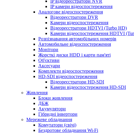
IP відеореєстратори NVR
IP камери відеоспостереження
Аналогове відеоспостереження
Відеореєстратори DVR
Камери відеоспостереження
Відеореєстратори HDTVI (Turbo HD)
Камери відеоспостереження HDTVI (Tu
Розпізнавання автомобільних номерів
Автомобильне відеоспостереження
Монітори
Жорсткі диски HDD і карти пам'яті
Об'єктиви
Аксесуари
Комплекти відеоспостереження
HD-SDI відеоспостереження
Відеореєстратори HD-SDI
Камери відеоспостереження HD-SDI
Живлення
Блоки живлення
ДБЖ
Акумулятори
Гібридні інвертори
Мережеве обладнання
Комутатори (свічі)
Бездротове обладнання Wi-Fi