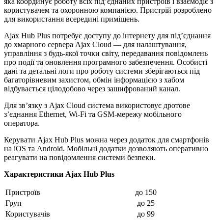
яка координує роботу всіх під’єднаних пристроїв і взаємодіє з
користувачем та охоронною компанією. Пристрій розроблено
для використання всередині приміщень.
Ajax Hub Plus потребує доступу до інтернету для під’єднання
до хмарного сервера Ajax Cloud — для налаштування,
управління з будь-якої точки світу, передавання повідомлень
про події та оновлення програмного забезпечення. Особисті
дані та детальні логи про роботу системи зберігаються під
багаторівневим захистом, обмін інформацією з хабом
відбувається цілодобово через зашифрований канал.
Для зв’язку з Ajax Cloud система використовує дротове
з’єднання Ethernet, Wi-Fi та GSM-мережу мобільного
оператора.
Керувати Ajax Hub Plus можна через додаток для смартфонів
на iOS та Android. Мобільні додатки дозволяють оперативно
реагувати на повідомлення системи безпеки.
Характеристики Ajax Hub Plus
Пристроїв
до 150
Груп
до 25
Користувачів
до 99