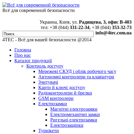
Всё для современной безопасности
Украина, Киев, ул.
Радищева, 3, офис В-403
тел: +38 (044)
331-22-34
, +38 (044)
353-32-73
info@4tec.com.ua
4TEC - Всё для вашей безопасности @2014
Головна
Про нас
Каталог продукції
Контроль доступу
Мережеві СКУД і облік робочого часу
Автономні контролери та клавіатури
Зчитувачі
Карти й ключі доступу
Радіоконтролери й брелки
GSM контролери
Електрозамки
Магнітні електрозамки
Електромеханічні замки
Ригельні електрозамки
Електрозащіпки
Турнікети