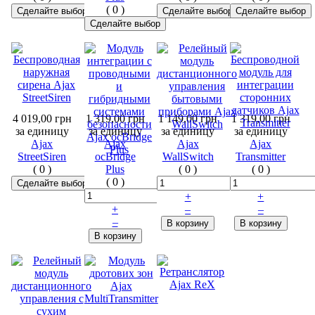
(
0
)
4 019,00 грн
1 319,00 грн
1 149,00 грн
1 319,00 грн
за единицу
за единицу
за единицу
за единицу
Ajax
Ajax
Ajax
Ajax
StreetSiren
ocBridge
WallSwitch
Transmitter
(
0
)
Plus
(
0
)
(
0
)
(
0
)
+
+
+
–
–
–