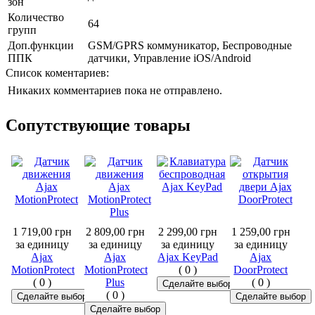
зон
Количество
64
групп
Доп.функции
GSM/GPRS коммуникатор, Беспроводные
ППК
датчики, Управление iOS/Android
Список коментариев:
Никаких комментариев пока не отправлено.
Сопутствующие товары
1 719,00 грн
2 809,00 грн
2 299,00 грн
1 259,00 грн
за единицу
за единицу
за единицу
за единицу
Ajax
Ajax
Ajax KeyPad
Ajax
MotionProtect
MotionProtect
(
0
)
DoorProtect
(
0
)
Plus
(
0
)
(
0
)