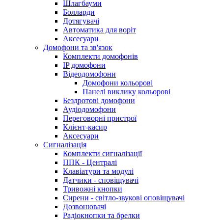
Шлагбауми
Болларди
Дотягувачі
Автоматика для воріт
Аксесуари
Домофони та зв'язок
Комплекти домофонів
IP домофони
Відеодомофони
Домофони кольорові
Панелі виклику кольорові
Бездротові домофони
Аудіодомофони
Переговорні пристрої
Клієнт-касир
Аксесуари
Сигналізація
Комплекти сигналізації
ППК - Централі
Клавіатури та модулі
Датчики - сповіщувачі
Тривожні кнопки
Сирени - світло-звукові оповіщувачі
Дозвонювачі
Радіокнопки та брелки