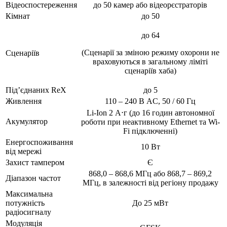
Відеоспостереження
до 50 камер або відеорєстраторів
Кімнат
до 50
до 64
(Сценарії за зміною режиму охорони не
Сценаріїв
враховуються в загальному ліміті
сценаріїв хаба)
Під’єднаних ReX
до 5
Живлення
110 – 240 В AC, 50 / 60 Гц
Li-Ion 2 А⋅г (до 16 годин автономної
Акумулятор
роботи при неактивному Ethernet та Wi-
Fi підключенні)
Енергоспоживання
10 Вт
від мережі
Захист тампером
Є
868,0 – 868,6 МГц або 868,7 – 869,2
Діапазон частот
МГц, в залежності від регіону продажу
Максимальна
потужність
До 25 мВт
радіосигналу
Модуляція