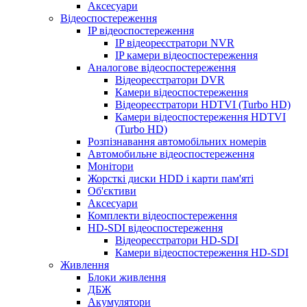
Аксесуари
Відеоспостереження
IP відеоспостереження
IP відеореєстратори NVR
IP камери відеоспостереження
Аналогове відеоспостереження
Відеореєстратори DVR
Камери відеоспостереження
Відеореєстратори HDTVI (Turbo HD)
Камери відеоспостереження HDTVI
(Turbo HD)
Розпізнавання автомобільних номерів
Автомобильне відеоспостереження
Монітори
Жорсткі диски HDD і карти пам'яті
Об'єктиви
Аксесуари
Комплекти відеоспостереження
HD-SDI відеоспостереження
Відеореєстратори HD-SDI
Камери відеоспостереження HD-SDI
Живлення
Блоки живлення
ДБЖ
Акумулятори