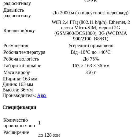
GFSK
радіосигналу
Дальність
До 2000 м (за відсутності перешкод)
радіосигналу
WiFi 2,4 ГГц (802.11 b/g/n), Ethernet, 2
слоти Micro-SIM, мережі 2G
Канали зв’язку
(GSM900/DCS1800), 3G (WCDMA
900/2100, B8/B1)
Розміщення
Усередині приміщень
Робоча температура
Від -10°С до +40°С
Робоча вологість
До 75%
Габаритні розміри
163 × 163 × 36 мм
Маса виробу
350 г
Ширина: 163 мм
Длина: 163 мм
Высота: 36 мм
Производитель:
Ajax
Спецификации
Количество
1
проводных зон
Расширение
до 128 зон