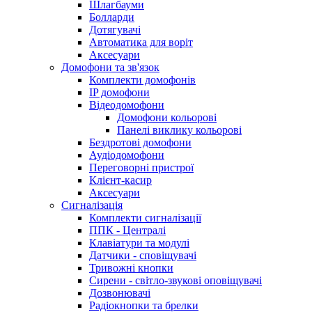
Шлагбауми
Болларди
Дотягувачі
Автоматика для воріт
Аксесуари
Домофони та зв'язок
Комплекти домофонів
IP домофони
Відеодомофони
Домофони кольорові
Панелі виклику кольорові
Бездротові домофони
Аудіодомофони
Переговорні пристрої
Клієнт-касир
Аксесуари
Сигналізація
Комплекти сигналізації
ППК - Централі
Клавіатури та модулі
Датчики - сповіщувачі
Тривожні кнопки
Сирени - світло-звукові оповіщувачі
Дозвонювачі
Радіокнопки та брелки