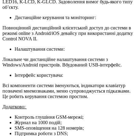
LED16, K-LCD, K-GLCD. Задоволення вимог будь-якого типу
об’єкту.
Дистанційне керування та моніторинг:
Повноцінний дистанційний клієнтський доступ до системи в
режимі online з Android/iOS девайсу при використанні додатку
Control NOVA ІІ.
Налаштування системи:
Локальне чи дистанційне налаштування системи з
Windows/Android пристроїв. Вбудований USB-інтерфейс.
Інтерфейс користувача:
Всі компоненти системи іменуються, індикатори клавіатур
позначені мнемознаками, меню супроводжується підказками.
Це робить керування системою простим.
Додатково:
Контроль глушіння GSM-мережі;
Журнал на 1000 подій;
SMS-оповіщення на 128 номерів;
Підтримка роботи з DNS;