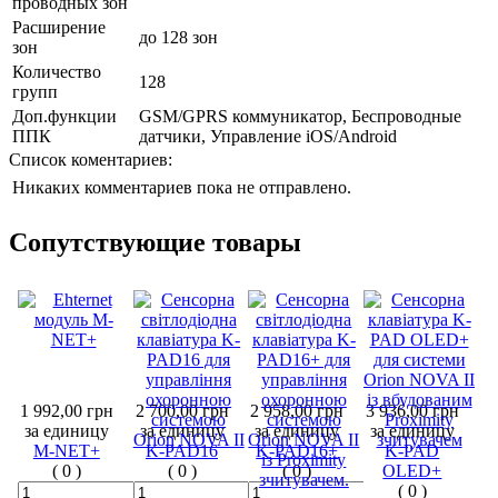
проводных зон
Расширение
до 128 зон
зон
Количество
128
групп
Доп.функции
GSM/GPRS коммуникатор, Беспроводные
ППК
датчики, Управление iOS/Android
Список коментариев:
Никаких комментариев пока не отправлено.
Сопутствующие товары
1 992,00 грн
2 700,00 грн
2 958,00 грн
3 936,00 грн
за единицу
за единицу
за единицу
за единицу
M-NET+
K-PAD16
K-PAD16+
K-PAD
(
0
)
(
0
)
(
0
)
OLED+
(
0
)