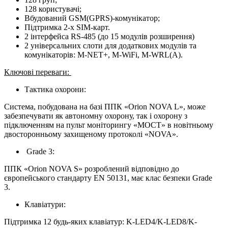
128 користувачі;
Вбудований GSM(GPRS)-комунікатор;
Підтримка 2-х SIM-карт.
2 інтерфейса RS-485 (до 15 модулів розширення)
2 універсальних слоти для додаткових модулів та
комунікаторів: M-NET+, M-WiFi, M-WRL(A).
Ключові переваги:
Тактика охорони:
Система, побудована на базі ППК «Orion NOVA L», може
забезпечувати як автономну охорону, так і охорону з
підключенням на пульт моніторингу «МОСТ» в новітньому
двосторонньому захищеному протоколі «NOVA».
Grade 3:
ППК «Orion NOVA S» розроблений відповідно до
європейського стандарту EN 50131, має клас безпеки Grade
3.
Клавіатури:
Підтримка 12 будь-яких клавіатур: K-LED4/K-LED8/K-