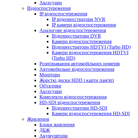
Аксесуари
Відеоспостереження
IP відеоспостереження
IP відеореєстратори NVR
IP камери відеоспостереження
Аналогове відеоспостереження
Відеореєстратори DVR
Камери відеоспостереження
Відеореєстратори HDTVI (Turbo HD)
Камери відеоспостереження HDTVI
(Turbo HD)
Розпізнавання автомобільних номерів
Автомобильне відеоспостереження
Монітори
Жорсткі диски HDD і карти пам'яті
Об'єктиви
Аксесуари
Комплекти відеоспостереження
HD-SDI відеоспостереження
Відеореєстратори HD-SDI
Камери відеоспостереження HD-SDI
Живлення
Блоки живлення
ДБЖ
Акумулятори