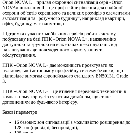
Orion NOVA L – прилад охоронної сигналізації серії «Orion
NOVA» покоління ІІ – це професійне рішення для надійної
охорони об’єктів середнього та великих розмірів з елементами
автоматизації та "розумного будинку", наприклад квартири,
офісу, будинку, магазину тощо.
Підтримка сучасних мобільних сервісів робить систему,
побудовану на базі ППК «Orion NOVA L», надзвичайно
доступною та зручною на всіх етапах її експлуатації: від
налаштування до повсякденного користування та
обслуговування.
ППК «Orion NOVA L» дає можливість проектувати як
пультову, так і автономну професійну систему безпеки, що
відповідає вимогам європейського стандарту EN50131, Grade
3.
ППК «Orion NOVA L» – це втілення передових технологій в
компактному корпусі з сучасним дизайном, що стане
доповненням до будь-якого інтер'єру.
Базові параметри:
16 базових зон сигналізації з можливістю розширення до
128 зон (провідні, беспровідні);
128 груп;