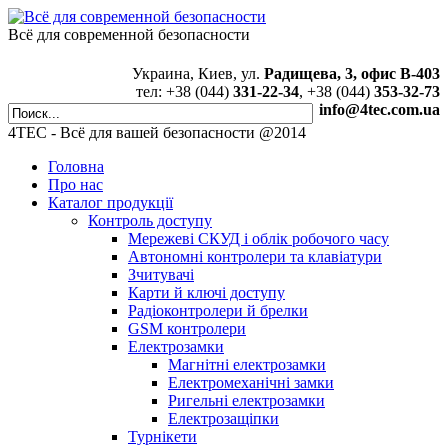
Всё для современной безопасности
Украина, Киев, ул.
Радищева, 3, офис В-403
тел: +38 (044)
331-22-34
, +38 (044)
353-32-73
info@4tec.com.ua
4TEC - Всё для вашей безопасности @2014
Головна
Про нас
Каталог продукції
Контроль доступу
Мережеві СКУД і облік робочого часу
Автономні контролери та клавіатури
Зчитувачі
Карти й ключі доступу
Радіоконтролери й брелки
GSM контролери
Електрозамки
Магнітні електрозамки
Електромеханічні замки
Ригельні електрозамки
Електрозащіпки
Турнікети