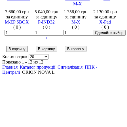
3 660,00 грн
5 040,00 грн
1 356,00 грн
2 130,00 грн
за единицу
за единицу
за единицу
за единицу
M-ZP SBOX
P-IND32
M-X
X-Pad
(
0
)
(
0
)
(
0
)
(
0
)
+
+
+
–
–
–
Кол-во строк:
Показано 1 - 12 из 12
Главная
Каталог продукції
Сигналізація
ППК -
Централі
ORION NOVA L