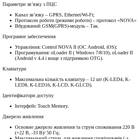
Параметри зв’язку з ПЦС
Канал зв’язку – GPRS, Ethernet/Wi-Fi;
Протоколи роботи (режими роботи) – протокол «NOVA»
Вбудований GSM(GPRS)-модуль – Так.
Програмне забеспечення
Управління: Сontrol NOVA ІІ (ОС Android, iOS);
Програмування: oLoader II ( Windows 7/8/10), oLoader ІІ
(Android v 4.4 і вище з підтримкою OTG).
Клавіатури
Максимальна кількість клавіатур – 12 шт (K-LED4, K-
LED8, K-LED16, K-LCD, K-GLCD).
Ідентифікатори доступу
Інтерфейс Touch Memory.
Джерело живлення
Основне джерело живлення та струм споживання 220 В
(+22 В, -33 В)/ 50 Гц;
Максимальний струм для живлення сповіщувачів ( +