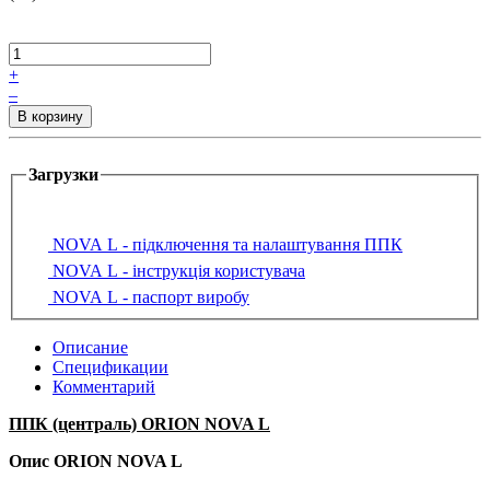
+
–
Загрузки
NOVA L - підключення та налаштування ППК
NOVA L - інструкція користувача
NOVA L - паспорт виробу
Описание
Спецификации
Комментарий
ППК (централь) ORION NOVA L
Опис ORION NOVA L